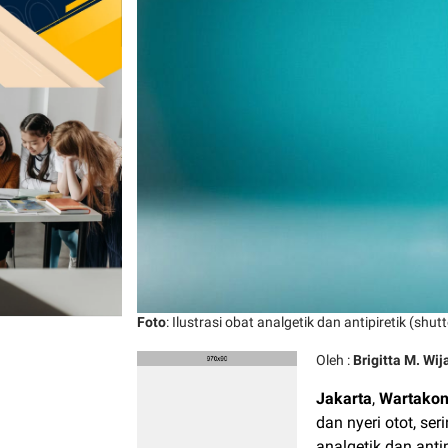
Foto
: Ilustrasi obat analgetik dan antipiretik (shu
Oleh :
Brigitta M. Wij
Jakarta
,
Wartako
dan nyeri otot, se
analgetik dan anti