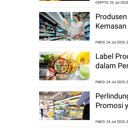
CRYPTO
25 Jul 2025
Tanggung Jawab Platform
dan Perlindungan
Produsen
Konsumen dalam
Perdagangan Aset Kripto
Kemasan S
25 Jul 2025, 14:06 WIB
Lingkung
FMCG
24 Jul 2025, 
Label Pro
dalam Pe
FMCG
24 Jul 2025, 
Perlindu
Promosi 
FMCG
24 Jul 2025, 