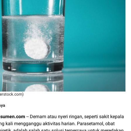
tterstock.com)
aya
nsumen.com
-- Demam atau nyeri ringan, seperti sakit kepala
ring kali mengganggu aktivitas harian. Parasetamol, obat
piretik, adalah salah satu solusi terpercaya untuk meredakan