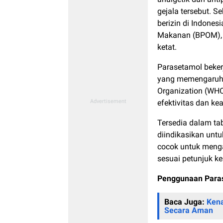
gejala tersebut. S
berizin di Indones
Makanan (BPOM), 
ketat.
Parasetamol beker
yang memengaruhi 
Organization (WHO
efektivitas dan k
Tersedia dalam tab
diindikasikan unt
cocok untuk mengat
sesuai petunjuk k
Penggunaan Paras
Baca Juga:
Kena
Secara Aman