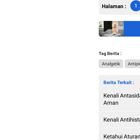
1
Halaman :
Tag Berita :
Analgetik
Antipi
Berita Terkait :
Kenali Antasi
Aman
Kenali Antihis
Ketahui Aturan