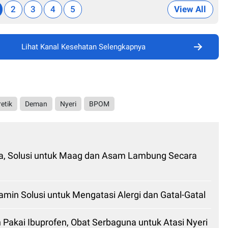
2
3
4
5
View All
Lihat Kanal Kesehatan Selengkapnya
retik
Deman
Nyeri
BPOM
da, Solusi untuk Maag dan Asam Lambung Secara
tamin Solusi untuk Mengatasi Alergi dan Gatal-Gatal
 Pakai Ibuprofen, Obat Serbaguna untuk Atasi Nyeri