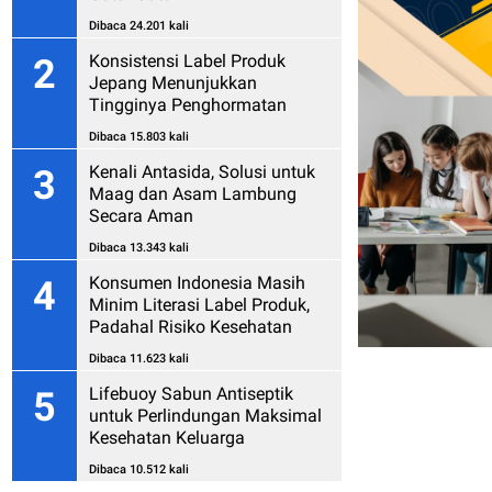
Dibaca 24.201 kali
Konsistensi Label Produk
2
Jepang Menunjukkan
Tingginya Penghormatan
kepada Konsumen
Dibaca 15.803 kali
Kenali Antasida, Solusi untuk
3
Maag dan Asam Lambung
Secara Aman
Dibaca 13.343 kali
Konsumen Indonesia Masih
4
Minim Literasi Label Produk,
Padahal Risiko Kesehatan
Mengintai
Dibaca 11.623 kali
Lifebuoy Sabun Antiseptik
5
untuk Perlindungan Maksimal
Kesehatan Keluarga
Dibaca 10.512 kali