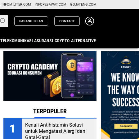
INFOMILITER.COM
INFOPESAWAT.COM
GOJATENG.COM
PASANG IKLAN
CONTACT
TELEKOMUNIKASI
ASURANSI
CRYPTO
ALTERNATIVE
TERPOPULER
Kenali Antihistamin Solusi
1
untuk Mengatasi Alergi dan
Gatal-Gatal