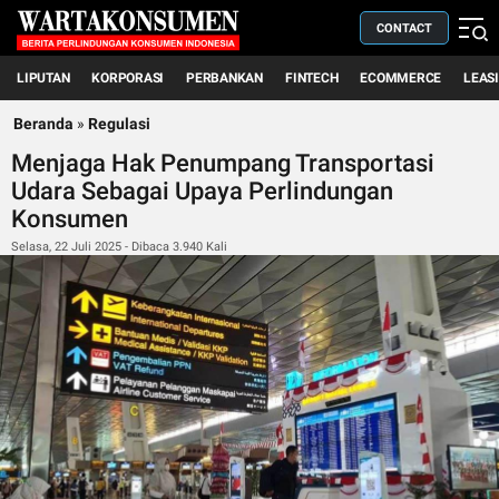
CONTACT
LIPUTAN
KORPORASI
PERBANKAN
FINTECH
ECOMMERCE
LEAS
Beranda
»
Regulasi
Menjaga Hak Penumpang Transportasi
Udara Sebagai Upaya Perlindungan
Konsumen
Selasa, 22 Juli 2025 - Dibaca 3.940 Kali