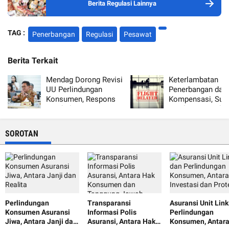
Berita Regulasi Lainnya
TAG :
Penerbangan
Regulasi
Pesawat
Berita Terkait
Mendag Dorong Revisi
Keterlambatan
UU Perlindungan
Penerbangan dan
Konsumen, Respons
Kompensasi, Sud
Perubahan
Maskapai Patuhi
Perdagangan Digital
Regulasi?
SOROTAN
Perlindungan
Transparansi
Asuransi Unit Lin
Konsumen Asuransi
Informasi Polis
Perlindungan
Jiwa, Antara Janji dan
Asuransi, Antara Hak
Konsumen, Antar