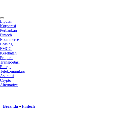
Contact
Liputan
Korporasi
Perbankan
Fintech
Ecommerce
Leasing
FMCG
Kesehatan
Properti
Transportasi
Energi
Telekomunikasi
Asuransi
Crypto
Alternative
Beranda
»
Fintech