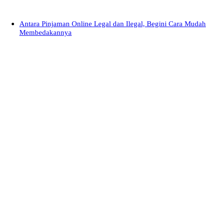
Antara Pinjaman Online Legal dan Ilegal, Begini Cara Mudah
Membedakannya