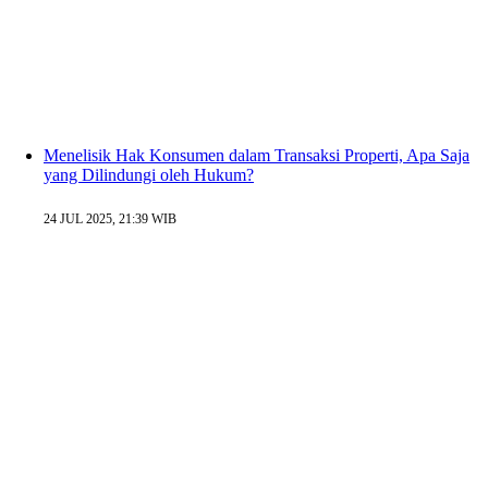
Menelisik Hak Konsumen dalam Transaksi Properti, Apa Saja
yang Dilindungi oleh Hukum?
24 JUL 2025, 21:39 WIB