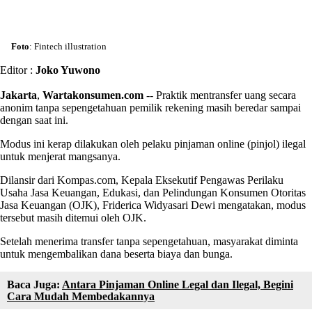
Foto
: Fintech illustration
Editor :
Joko Yuwono
Jakarta
,
Wartakonsumen.com
-- Praktik mentransfer uang secara
anonim tanpa sepengetahuan pemilik rekening masih beredar sampai
dengan saat ini.
Modus ini kerap dilakukan oleh pelaku pinjaman online (pinjol) ilegal
untuk menjerat mangsanya.
Dilansir dari Kompas.com, Kepala Eksekutif Pengawas Perilaku
Usaha Jasa Keuangan, Edukasi, dan Pelindungan Konsumen Otoritas
Jasa Keuangan (OJK), Friderica Widyasari Dewi mengatakan, modus
tersebut masih ditemui oleh OJK.
Setelah menerima transfer tanpa sepengetahuan, masyarakat diminta
untuk mengembalikan dana beserta biaya dan bunga.
Baca Juga:
Antara Pinjaman Online Legal dan Ilegal, Begini
Cara Mudah Membedakannya