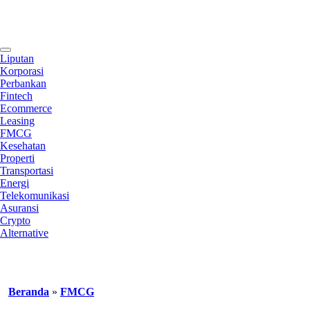
Contact
Liputan
Korporasi
Perbankan
Fintech
Ecommerce
Leasing
FMCG
Kesehatan
Properti
Transportasi
Energi
Telekomunikasi
Asuransi
Crypto
Alternative
Beranda
»
FMCG