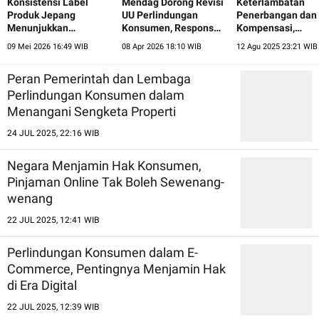
Konsistensi Label
Mendag Dorong Revisi
Keterlambatan
Produk Jepang
UU Perlindungan
Penerbangan dan
Menunjukkan
Konsumen, Respons
Kompensasi,
Tingginya
Perubahan
Sudahkah Maskap
09 Mei 2026 16:49 WIB
08 Apr 2026 18:10 WIB
12 Agu 2025 23:21 WIB
Penghormatan kepada
Perdagangan Digital
Patuhi Regulasi?
Konsumen
Peran Pemerintah dan Lembaga
Perlindungan Konsumen dalam
Menangani Sengketa Properti
24 JUL 2025, 22:16 WIB
Negara Menjamin Hak Konsumen,
Pinjaman Online Tak Boleh Sewenang-
wenang
22 JUL 2025, 12:41 WIB
Perlindungan Konsumen dalam E-
Commerce, Pentingnya Menjamin Hak
di Era Digital
22 JUL 2025, 12:39 WIB