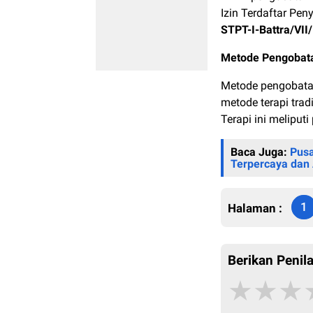
Izin Terdaftar Pe
STPT-I-Battra/VII
Metode Pengobata
Metode pengobata
metode terapi trad
Terapi ini meliput
Baca Juga:
Pusa
Terpercaya da
1
Halaman :
Berikan Penila
★
★
★