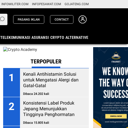
INFOMILITER.COM
INFOPESAWAT.COM
GOJATENG.COM
PASANG IKLAN
CONTACT
TELEKOMUNIKASI
ASURANSI
CRYPTO
ALTERNATIVE
TERPOPULER
Kenali Antihistamin Solusi
1
untuk Mengatasi Alergi dan
Gatal-Gatal
Dibaca 24.202 kali
Konsistensi Label Produk
2
Jepang Menunjukkan
Tingginya Penghormatan
kepada Konsumen
Dibaca 15.805 kali