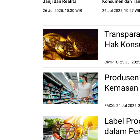
Janji dan Realita
Konsumen dan Ta
Jawab Perusahaa
26 Jul 2025, 10:30 WIB
26 Jul 2025, 10:27 WI
Transpara
Hak Kons
CRYPTO
25 Jul 2025
Tanggung Jawab Platform
dan Perlindungan
Produsen
Konsumen dalam
Perdagangan Aset Kripto
Kemasan S
25 Jul 2025, 14:06 WIB
Lingkung
FMCG
24 Jul 2025, 
Label Pro
dalam Pe