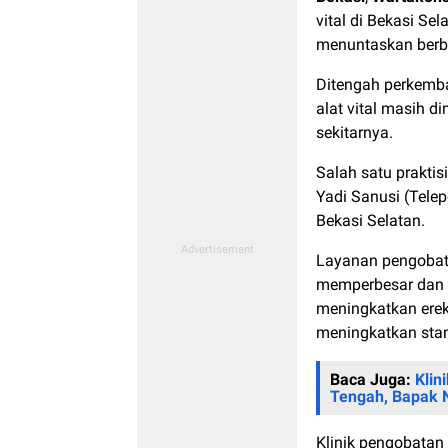
vital di Bekasi Se
menuntaskan berba
Ditengah perkemba
alat vital masih d
sekitarnya.
Salah satu praktis
Yadi Sanusi (Tel
Bekasi Selatan.
Layanan pengobata
memperbesar dan m
meningkatkan erek
meningkatkan sta
Baca Juga:
Klin
Tengah, Bapak 
Klinik pengobatan a