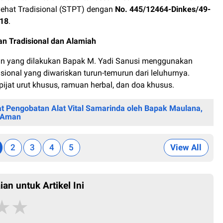
nyehat Tradisional (STPT) dengan
No. 445/12464-Dinkes/49-
/18
.
n Tradisional dan Alamiah
n yang dilakukan Bapak M. Yadi Sanusi menggunakan
isional yang diwariskan turun-temurun dari leluhurnya.
i pijat urut khusus, ramuan herbal, dan doa khusus.
t Pengobatan Alat Vital Samarinda oleh Bapak Maulana,
n Aman
2
3
4
5
View All
ian untuk Artikel Ini
★
★