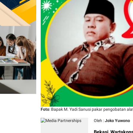
Foto
: Bapak M. Yadi Sanusi pakar pengobatan alat v
Oleh :
Joko Yuwono
Bekasi
,
Wartakon