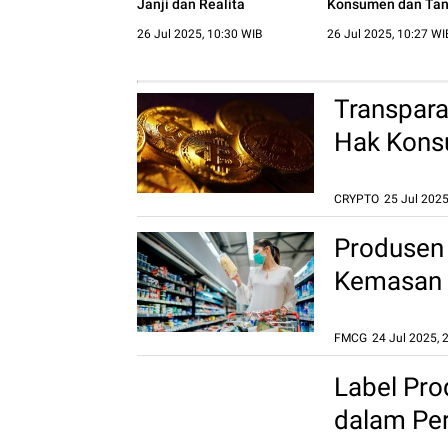
Janji dan Realita
Konsumen dan Ta
Jawab Perusahaa
26 Jul 2025, 10:30 WIB
26 Jul 2025, 10:27 WI
Transpara
Hak Kons
CRYPTO
25 Jul 2025
Tanggung Jawab Platform
dan Perlindungan
Produsen
Konsumen dalam
Perdagangan Aset Kripto
Kemasan S
25 Jul 2025, 14:06 WIB
Lingkung
FMCG
24 Jul 2025, 
Label Pro
dalam Pe