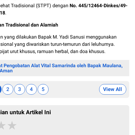
nyehat Tradisional (STPT) dengan
No. 445/12464-Dinkes/49-
/18
.
n Tradisional dan Alamiah
n yang dilakukan Bapak M. Yadi Sanusi menggunakan
isional yang diwariskan turun-temurun dari leluhurnya.
i pijat urut khusus, ramuan herbal, dan doa khusus.
t Pengobatan Alat Vital Samarinda oleh Bapak Maulana,
n Aman
2
3
4
5
View All
ian untuk Artikel Ini
★
★