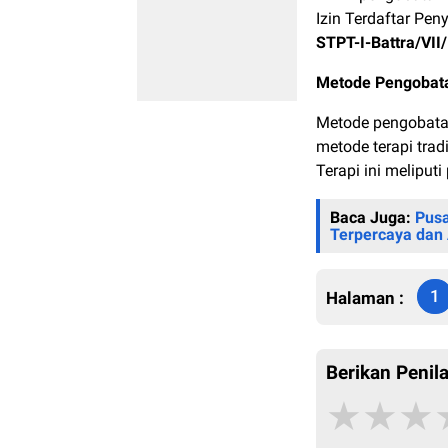
Izin Terdaftar Pe
STPT-I-Battra/VII
Metode Pengobata
Metode pengobata
metode terapi trad
Terapi ini meliput
Baca Juga:
Pusa
Terpercaya da
1
Halaman :
Berikan Penila
★
★
★