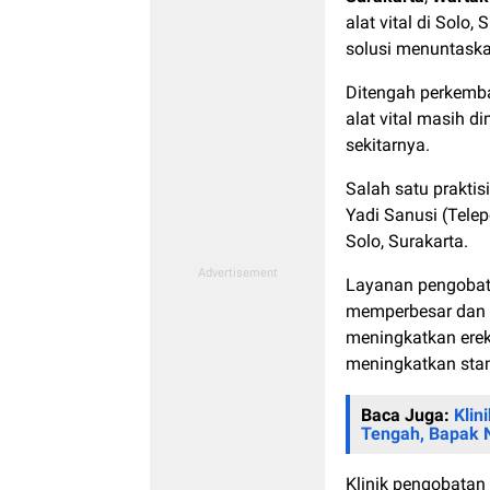
alat vital di Solo
solusi menuntaska
Ditengah perkemba
alat vital masih d
sekitarnya.
Salah satu praktis
Yadi Sanusi (Tel
Solo, Surakarta.
Layanan pengobata
memperbesar dan m
meningkatkan erek
meningkatkan sta
Baca Juga:
Klin
Tengah, Bapak 
Klinik pengobatan a