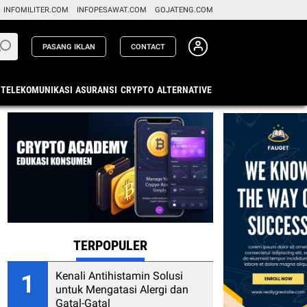
INFOMILITER.COM
INFOPESAWAT.COM
GOJATENG.COM
PASANG IKLAN
CONTACT
TELEKOMUNIKASI
ASURANSI
CRYPTO
ALTERNATIVE
TERPOPULER
Kenali Antihistamin Solusi
1
untuk Mengatasi Alergi dan
Gatal-Gatal