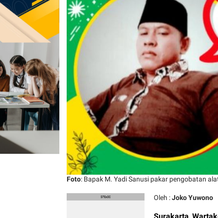
Foto
: Bapak M. Yadi Sanusi pakar pengobatan alat v
Oleh :
Joko Yuwono
Surakarta
,
Warta