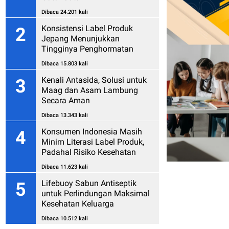
Dibaca 24.201 kali
Konsistensi Label Produk
2
Jepang Menunjukkan
Tingginya Penghormatan
kepada Konsumen
Dibaca 15.803 kali
Kenali Antasida, Solusi untuk
3
Maag dan Asam Lambung
Secara Aman
Dibaca 13.343 kali
Konsumen Indonesia Masih
4
Minim Literasi Label Produk,
Padahal Risiko Kesehatan
Mengintai
Dibaca 11.623 kali
Lifebuoy Sabun Antiseptik
5
untuk Perlindungan Maksimal
Kesehatan Keluarga
Dibaca 10.512 kali