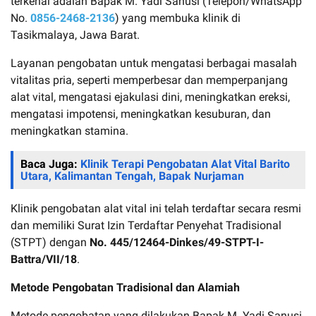
terkenal adalah Bapak M. Yadi Sanusi (Telepon/WhatsApp
No.
0856-2468-2136
) yang membuka klinik di
Tasikmalaya, Jawa Barat.
Layanan pengobatan untuk mengatasi berbagai masalah
vitalitas pria, seperti memperbesar dan memperpanjang
alat vital, mengatasi ejakulasi dini, meningkatkan ereksi,
mengatasi impotensi, meningkatkan kesuburan, dan
meningkatkan stamina.
Baca Juga:
Klinik Terapi Pengobatan Alat Vital Barito
Utara, Kalimantan Tengah, Bapak Nurjaman
Klinik pengobatan alat vital ini telah terdaftar secara resmi
dan memiliki Surat Izin Terdaftar Penyehat Tradisional
(STPT) dengan
No. 445/12464-Dinkes/49-STPT-I-
Battra/VII/18
.
Metode Pengobatan Tradisional dan Alamiah
Metode pengobatan yang dilakukan Bapak M. Yadi Sanusi