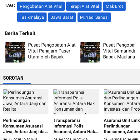
TAG :
Pengobatan Alat Vital
Terapi Alat Vital
Mak Erot
Tasikmalaya
Jawa Barat
M. Yadi Sanusi
Berita Terkait
Pusat Pengobatan Alat
Pusat Pengobatan
Vital Penajam Paser
Vital Samarinda 
Utara oleh Bapak
Bapak Maulana,
Maulana, Terpercaya
Terpercaya dan 
dan Aman
SOROTAN
Perlindungan
Transparansi
Asuransi Unit Lin
Konsumen Asuransi
Informasi Polis
Perlindungan
Jiwa, Antara Janji dan
Asuransi, Antara Hak
Konsumen, Antar
Realita
Konsumen dan
Investasi dan Prot
26 Jul 2025 10:30 WIB
26 Jul 2025 10:27 WIB
26 Jul 2025 10:26 WIB