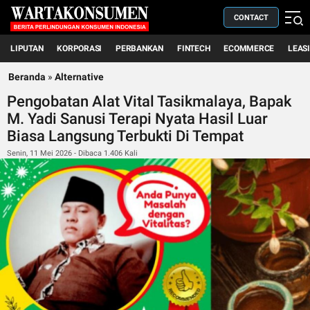
CONTACT
LIPUTAN
KORPORASI
PERBANKAN
FINTECH
ECOMMERCE
LEAS
Beranda
»
Alternative
Pengobatan Alat Vital Tasikmalaya, Bapak
M. Yadi Sanusi Terapi Nyata Hasil Luar
Biasa Langsung Terbukti Di Tempat
Senin, 11 Mei 2026 - Dibaca 1.406 Kali