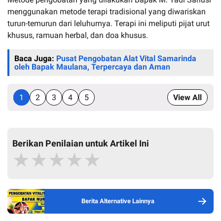
menggunakan metode terapi tradisional yang diwariskan
turun-temurun dari leluhurnya. Terapi ini meliputi pijat urut
khusus, ramuan herbal, dan doa khusus.
Baca Juga:
Pusat Pengobatan Alat Vital Samarinda
oleh Bapak Maulana, Terpercaya dan Aman
1
2
3
4
5
View All
Berikan Penilaian untuk Artikel Ini
★
★
★
★
★
Berita Alternative Lainnya