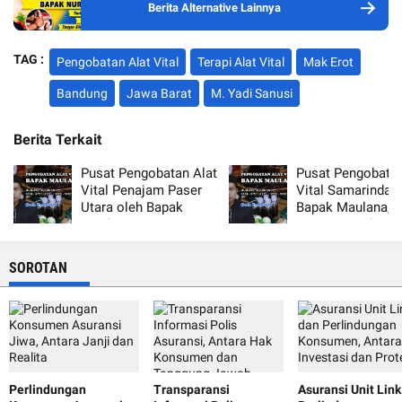
Berita Alternative Lainnya
TAG :
Pengobatan Alat Vital
Terapi Alat Vital
Mak Erot
Bandung
Jawa Barat
M. Yadi Sanusi
Berita Terkait
Pusat Pengobatan Alat
Pusat Pengobatan
Vital Penajam Paser
Vital Samarinda 
Utara oleh Bapak
Bapak Maulana,
Maulana, Terpercaya
Terpercaya dan 
dan Aman
SOROTAN
Perlindungan
Transparansi
Asuransi Unit Lin