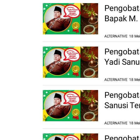
Pengobata
Bapak M. 
Biasa Lan
ALTERNATIVE
18 Mei
Pengobata
Yadi Sanu
Langsung 
ALTERNATIVE
18 Mei
Pengobata
Sanusi Te
Terbukti 
ALTERNATIVE
18 Mei
Pengobata