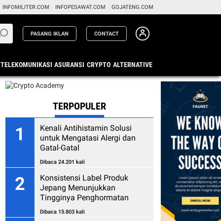
INFOMILITER.COM
INFOPESAWAT.COM
GOJATENG.COM
PASANG IKLAN
CONTACT
TELEKOMUNIKASI
ASURANSI
CRYPTO
ALTERNATIVE
TERPOPULER
Kenali Antihistamin Solusi
1
untuk Mengatasi Alergi dan
Gatal-Gatal
Dibaca 24.201 kali
Konsistensi Label Produk
2
Jepang Menunjukkan
Tingginya Penghormatan
kepada Konsumen
Dibaca 15.803 kali