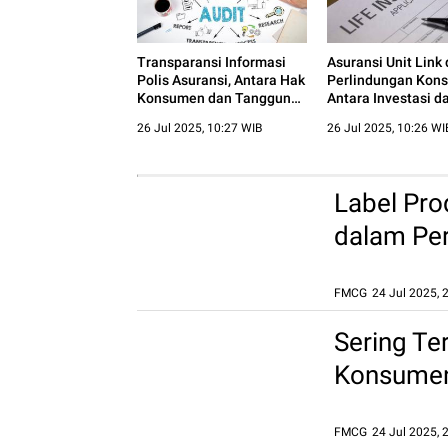
Transparansi Informasi
Asuransi Unit Link
Polis Asuransi, Antara Hak
Perlindungan Kon
Konsumen dan Tanggung
Antara Investasi d
Jawab Perusahaan
Proteksi
26 Jul 2025, 10:27 WIB
26 Jul 2025, 10:26 WI
Label Pro
dalam Pe
FMCG
24 Jul 2025, 
Produsen Wajib Tanggung
Jawab terhadap Kemasan
Sering Te
Sekali Pakai yang Merusak
Lingkungan
Konsumen 
24 Jul 2025, 23:09 WIB
Visual
FMCG
24 Jul 2025, 