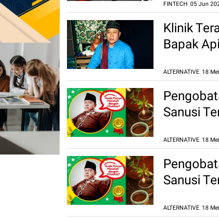
FINTECH
05 Jun 202
Klinik Te
Bapak Api
ALTERNATIVE
18 Mei
Pengobata
Sanusi Te
Terbukti 
ALTERNATIVE
18 Mei
Pengobata
Sanusi Te
Terbukti 
ALTERNATIVE
18 Mei