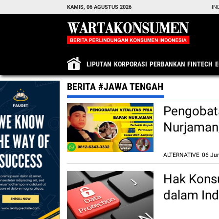
KAMIS, 06 AGUSTUS 2026
IN
LIPUTAN
KORPORASI
PERBANKAN
FINTECH
BERITA #JAWA TENGAH
Pengobata
Nurjaman
Samping
ALTERNATIVE
06 Ju
Hak Konsu
dalam Ind