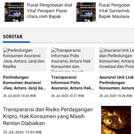
Pusat Pengobatan Alat
Pusat Pengobatan
Vital Penajam Paser
Vital Samarinda 
Utara oleh Bapak
Bapak Maulana,
Maulana, Terpercaya
Terpercaya dan 
dan Aman
SOROTAN
Perlindungan
Transparansi
Asuransi Unit Lin
Konsumen Asuransi
Informasi Polis
Perlindungan
Jiwa, Antara Janji dan
Asuransi, Antara Hak
Konsumen, Antar
Realita
Konsumen dan
Investasi dan Prot
26 Jul 2025 10:30 WIB
26 Jul 2025 10:27 WIB
26 Jul 2025 10:26 WIB
Tanggung Jawab
Perusahaan
Transparansi dan Risiko Perdagangan
Kripto, Hak Konsumen yang Masih
Rentan Diabaikan
25 JUL 2025, 13:53 WIB