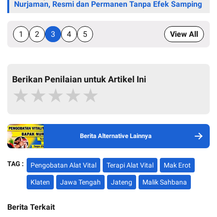
Nurjaman, Resmi dan Permanen Tanpa Efek Samping
1
2
3
4
5
View All
Berikan Penilaian untuk Artikel Ini
★
★
★
★
★
Berita Alternative Lainnya
TAG :
Pengobatan Alat Vital
Terapi Alat Vital
Mak Erot
Klaten
Jawa Tengah
Jateng
Malik Sahbana
Berita Terkait