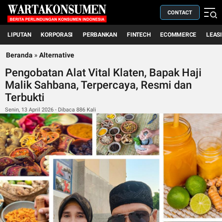
CONTACT
LIPUTAN
KORPORASI
PERBANKAN
FINTECH
ECOMMERCE
LEAS
Beranda
»
Alternative
Pengobatan Alat Vital Klaten, Bapak Haji
Malik Sahbana, Terpercaya, Resmi dan
Terbukti
Senin, 13 April 2026 - Dibaca 886 Kali