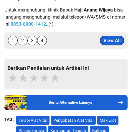
Untuk menghubungi klinik Bapak
Haji Anang Wijaya
bisa
langung menghubungi melalui telepon/WA/SMS di nomer
ini
0853-8000-1412
. (*)
1
2
3
4
View All
Berikan Penilaian untuk Artikel Ini
★
★
★
★
★
Berita Alternative Lainnya
TAG :
Terapi Alat Vital
Pengobatan Alat Vital
Mak Erot
Palangkaraya
Kalimantan Tengah
Kalteng