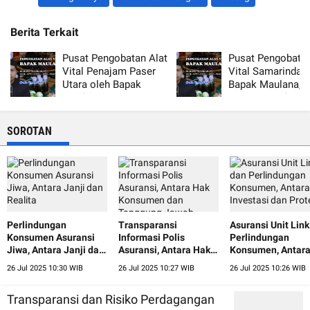
Berita Terkait
Pusat Pengobatan Alat
Pusat Pengobatan
Vital Penajam Paser
Vital Samarinda 
Utara oleh Bapak
Bapak Maulana,
Maulana, Terpercaya
Terpercaya dan 
dan Aman
SOROTAN
Perlindungan
Transparansi
Asuransi Unit Lin
Konsumen Asuransi
Informasi Polis
Perlindungan
Jiwa, Antara Janji dan
Asuransi, Antara Hak
Konsumen, Antar
Realita
Konsumen dan
Investasi dan Prot
26 Jul 2025 10:30 WIB
26 Jul 2025 10:27 WIB
26 Jul 2025 10:26 WIB
Tanggung Jawab
Perusahaan
Transparansi dan Risiko Perdagangan