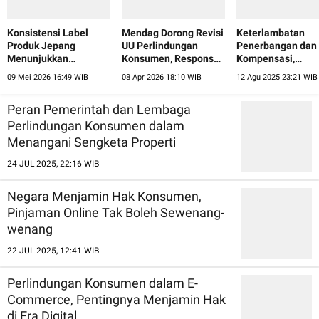
Konsistensi Label
Mendag Dorong Revisi
Keterlambatan
Produk Jepang
UU Perlindungan
Penerbangan dan
Menunjukkan
Konsumen, Respons
Kompensasi,
Tingginya
Perubahan
Sudahkah Maskap
09 Mei 2026 16:49 WIB
08 Apr 2026 18:10 WIB
12 Agu 2025 23:21 WIB
Penghormatan kepada
Perdagangan Digital
Patuhi Regulasi?
Konsumen
Peran Pemerintah dan Lembaga
Perlindungan Konsumen dalam
Menangani Sengketa Properti
24 JUL 2025, 22:16 WIB
Negara Menjamin Hak Konsumen,
Pinjaman Online Tak Boleh Sewenang-
wenang
22 JUL 2025, 12:41 WIB
Perlindungan Konsumen dalam E-
Commerce, Pentingnya Menjamin Hak
di Era Digital