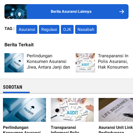
Berita Asuransi Lainnya
TAG :
Asuransi
Regulasi
OJK
Nasabah
Berita Terkait
Perlindungan
Transparansi Inf
Konsumen Asuransi
Polis Asuransi, A
Jiwa, Antara Janji dan
Hak Konsumen d
Realita
Tanggung Jawab
Perusahaan
SOROTAN
Perlindungan
Transparansi
Asuransi Unit Lin
Konsumen Asuransi
Informasi Polis
Perlindungan